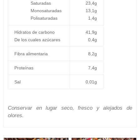
Saturadas
23,4g
Monosaturadas
13,1g
Polisaturadas
1,4g
Hidratos de carbono
41,9g
De los cuales azúcares
0,4g
Fibra alimentaria
8,2g
Proteínas
7,4g
Sal
0,01g
Conservar en lugar seco, fresco y alejados de
olores.