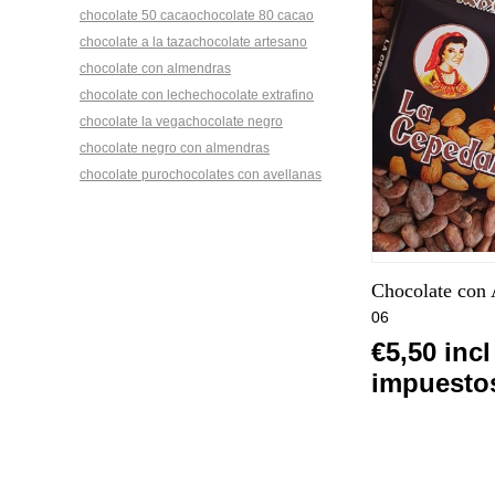
chocolate 50 cacao
chocolate 80 cacao
chocolate a la taza
chocolate artesano
chocolate con almendras
chocolate con leche
chocolate extrafino
chocolate la vega
chocolate negro
chocolate negro con almendras
chocolate puro
chocolates con avellanas
Chocolate con
06
€5,50 incl
impuesto