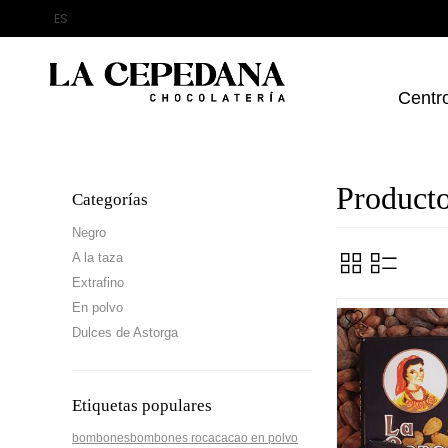
Centro
Producto
Categorías
Negro
A la taza
Extrafino
En polvo
Dulces de Astorga
Etiquetas populares
bombones
bombones roca
cacao en polvo