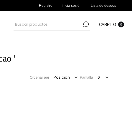
Registro
Inicia sesión
Lista de deseos
CARRITO
0
cao '
Ordenar por
Pantalla